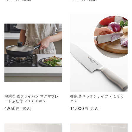
柳宗理 鉄フライパン マグマプレ
柳宗理 キッチンナイフ ＜１８ｃ
ートふた付 ＜１８ｃｍ＞
ｍ＞
4,950
11,000