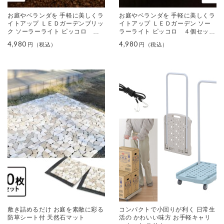
お庭やベランダを 手軽に美しくラ
お庭やベランダを 手軽に美しくラ
イトアップ ＬＥＤガーデンブリッ
イトアップ ＬＥＤガーデン ソー
ク ソーラーライト ピッコロ ４
ラーライト ピッコロ ４個セット
個セット ＜レギュラー＞
＜すりガラス＞
4,980
4,980
敷き詰めるだけ お庭を素敵に彩る
コンパクトで小回りが利く 日常生
防草シート付 天然石マット
活の かわいい味方 お手軽キャリ