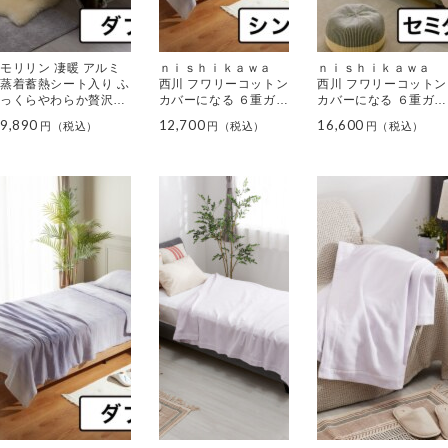
モリリン 凄暖 アルミ
ｎｉｓｈｉｋａｗａ
ｎｉｓｈｉｋａｗａ
蒸着蓄熱シート入り ふ
西川 フワリーコットン
西川 フワリーコットン
っくらやわらか贅沢毛
カバーになる ６重ガー
カバーになる ６重ガー
布 ＜ダブル＞
ゼケット ＜シングル＞
ゼケット ＜セミダブル
9,890
12,700
16,600
＞