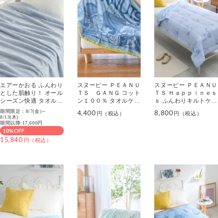
エアーかおる ふんわり
スヌーピー ＰＥＡＮＵ
スヌーピー ＰＥＡＮＵ
とした肌触り！ オール
ＴＳ ＧＡＮＧ コット
ＴＳ Ｈａｐｐｉｎｅｓ
シーズン快適 タオルケ
ン１００％ タオルケッ
ｓ ふんわりキルトケッ
ット
ト ＜ハーフ＞
ト ＜シングル＞
期間限定：8/7(金)～
4,400
8,800
8/13(木)
期間以降:17,600円
10%OFF
15,840