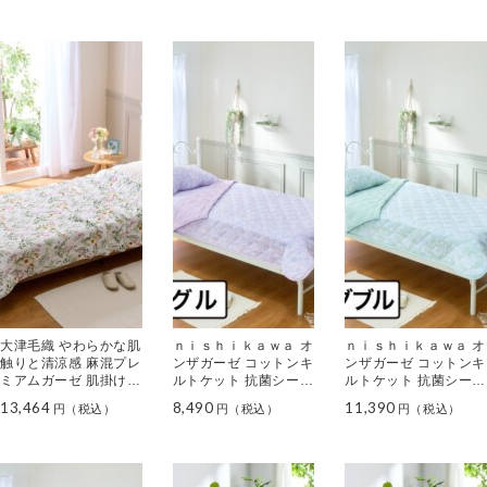
大津毛織 やわらかな肌
ｎｉｓｈｉｋａｗａ オ
ｎｉｓｈｉｋａｗａ オ
触りと清涼感 麻混プレ
ンザガーゼ コットンキ
ンザガーゼ コットンキ
ミアムガーゼ 肌掛けケ
ルトケット 抗菌シート
ルトケット 抗菌シート
ット
入り ＜シングル＞
入り ＜セミダブル＞
13,464
8,490
11,390