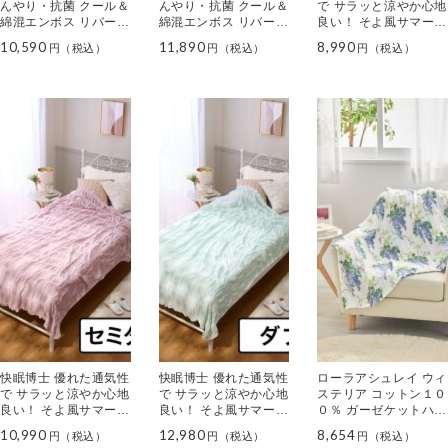
んやり・抗菌 クール＆
んやり・抗菌 クール＆
で サラッと涼やか心地
綿混エンボス リバーシ
綿混エンボス リバーシ
良い！ そよ風サマーケ
ブルキルトケット ＜セ
ブルキルトケット ＜ダ
ット ＜シングル＞
10,590
11,890
8,990
ミダブル＞
ブル＞
快眠博士 優れた通気性
快眠博士 優れた通気性
ローラアシュレイ ウィ
で サラッと涼やか心地
で サラッと涼やか心地
ステリア コットン１０
良い！ そよ風サマーケ
良い！ そよ風サマーケ
０％ ガーゼケットハー
ット ＜セミダブル＞
ット ＜ダブル＞
フ
10,990
12,980
8,654