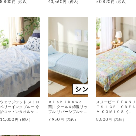
8,800
43,560
50,820
シングル＞
ム ソフゥール２” 掛け
ム ソフゥール２” 掛
毛布＜ダブル＞
け毛布＜クイーン＞
ウェッジウッド ストロ
ｎｉｓｈｉｋａｗａ
スヌーピー ＰＥＡＮＵ
ベリーインクブルー 今
西川 クール＆綿混リッ
ＴＳ ＩＣＥ ＣＲＥＡ
治コットンタオルケッ
プル リバーシブルケッ
Ｍ ＣＯＭＩＣＳ くし
ト ＜シングル＞
ト ＜シングル＞
ゅくしゅクールケット
11,000
7,950
8,800
＜シングル＞