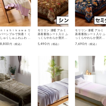
ｎｉｓｈｉｋａｗａ リ
モリリン 凄暖 アルミ
モリリン 凄暖 アルミ
バーシブルで快適！ く
蒸着蓄熱シート入り ふ
蒸着蓄熱シート入り ふ
しゅくしゅふわふわ 日
っくらやわらか贅沢毛
っくらやわらか贅沢毛
本製 インナーパイル
布 ＜シングル＞
布 ＜セミダブル＞
8,800
5,490
7,690
コットンケット ＜ハー
フ＞