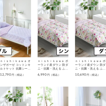
ｎｉｓｈｉｋａｗａ オ
ｎｉｓｈｉｋａｗａ ポ
ｎｉｓｈｉｋａｗａ ポ
ンザガーゼ コットンキ
ーランド産ダウン 防ダ
ーランド産ダウン 防ダ
ルトケット 抗菌シート
ニ・抗菌・洗える ふわ
ニ・抗菌・洗える ふわ
入り ＜ダブル＞
ふわダウンケット ＜シ
ふわダウンケット ＜ダ
12,790
6,990
10,690
ングル＞
ブル＞