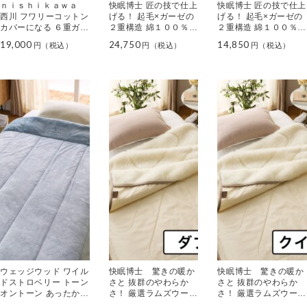
ｎｉｓｈｉｋａｗａ
快眠博士 匠の技で仕上
快眠博士 匠の技で仕上
西川 フワリーコットン
げる！ 起毛×ガーゼの
げる！ 起毛×ガーゼの
カバーになる ６重ガー
２重構造 綿１００％毛
２重構造 綿１００％ハ
ゼケット ＜ダブル＞
布 “肌きわみ” ＜シング
ーフケット “肌きわみ”
19,000
24,750
14,850
ル＞
ウェッジウッド ワイル
快眠博士 驚きの暖か
快眠博士 驚きの暖か
ドストロベリー トーン
さと 抜群のやわらか
さと 抜群のやわらか
オントーン あったか
さ！ 厳選ラムズウール
さ！ 厳選ラムズウール
型押しキルトケット ＜
使用！ “ザ・プレミア
使用！ “ザ・プレミア