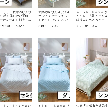
モリリン 抜群のひんや
大津毛織 ひんやり涼や
ｎｉｓｈｉｋａｗａ ひ
り感！ 柔らかな手触り
か タッチクール キル
んやり・抗菌 クール＆
デオコールド 消臭・防
トケット ＜シングル＞
綿混エンボス リバーシ
ダニ リバーシブルケッ
ブルキルトケット ＜シ
19,100
8,800
7,950
ト ＜クイーン＞
ングル＞
ｎｉｓｈｉｋａｗａ ひ
ｎｉｓｈｉｋａｗａ ひ
快眠博士 優れた通気性