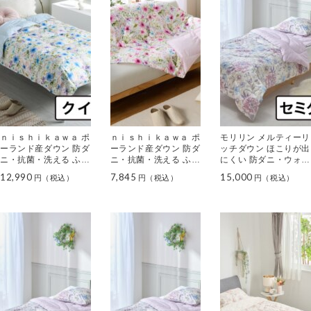
ｎｉｓｈｉｋａｗａ ポ
ｎｉｓｈｉｋａｗａ ポ
モリリン メルティーリ
ーランド産ダウン 防ダ
ーランド産ダウン 防ダ
ッチダウン ほこりが出
ニ・抗菌・洗える ふわ
ニ・抗菌・洗える ふわ
にくい 防ダニ・ウォッ
ふわダウンケット ＜ク
ふわダウンケット ＜ハ
シャブル ふわもちケッ
12,990
7,845
15,000
イーン＞
ーフ＞
ト ＜セミダブル＞