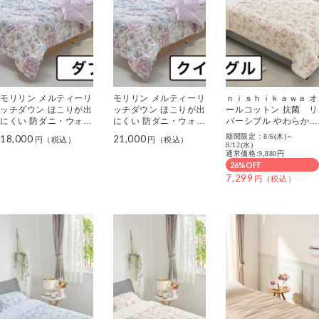
モリリン メルティーリ
モリリン メルティーリ
ｎｉｓｈｉｋａｗａ オ
ッチダウン ほこりが出
ッチダウン ほこりが出
ールコットン 抗菌 リ
にくい 防ダニ・ウォッ
にくい 防ダニ・ウォッ
バーシブル やわらか水
シャブル ふわもちケッ
シャブル ふわもちケッ
洗い キルトケット ＜
期間限定：8/6(木)～
18,000
21,000
ト ＜ダブル＞
ト ＜クイーン＞
シングル＞
8/12(水)
通常価格:9,880円
26%OFF
7,299