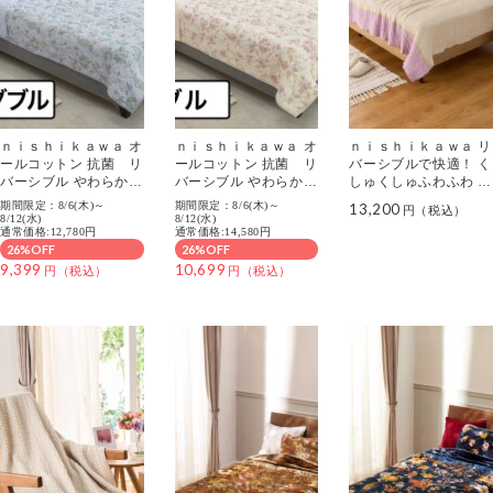
ｎｉｓｈｉｋａｗａ オ
ｎｉｓｈｉｋａｗａ オ
ｎｉｓｈｉｋａｗａ リ
ールコットン 抗菌 リ
ールコットン 抗菌 リ
バーシブルで快適！ く
バーシブル やわらか水
バーシブル やわらか水
しゅくしゅふわふわ 日
洗い キルトケット ＜
洗い キルトケット ＜
本製 インナーパイル
期間限定：8/6(木)～
期間限定：8/6(木)～
13,200
セミダブル＞
ダブル＞
コットンケット ＜シン
8/12(水)
8/12(水)
通常価格:12,780円
通常価格:14,580円
グル＞
26%OFF
26%OFF
9,399
10,699