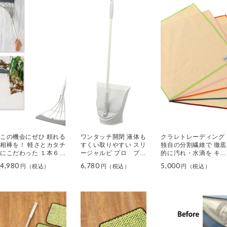
この機会にぜひ 頼れる
ワンタッチ開閉 液体も
クラレトレーディング
相棒を！ 軽さとカタチ
すくい取りやすい スリ
独自の分割繊維で 徹底
にこだわった １本６役
ージャルビ プロ プラ
的に汚れ・水滴を キレ
の次世代ホウキ スリー
ス スーパーちりとり
イに拭き取る クラクリ
4,980
6,780
5,000
ジャルビ プロ プラス
ーンクロス ５枚セット
スーパーホウキ