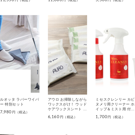
５枚セット
ルオッタ ラバーワイパ
アウロ お掃除しながら
ミセスクレンリー カビ
ー 特別セット
ワックスがけ！ ウッド
ヌメリ用クリーナー ホ
ケアワックスシート ８
イップ＆ミスト用 付属
7,980
パックセット
品セット
6,160
1,700