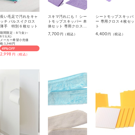
長い毛足で汚れをキャ
スキマ汚れにも！ シー
シートモップスキッパ
ッチ パルスイクロス
トモップスキッパー 本
ー 専用クロス４枚セッ
薄手 特別６枚セット
体セット 専用クロス２
ト
枚付
期間限定：8/7(金)～
7,700
4,400
8/11(火)
メーカー希望小売価
格:5,940円
49%OFF
2,998