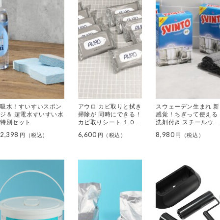
吸水！すいすいスポン
アウロ カビ取りと拭き
スウェーデン生まれ 新
ジ＆ 超電水すいすい水
掃除が 同時にできる！
感覚！ちぎって使える
特別セット
カビ取りシート １０個
洗剤付き スチールウー
セット
ルたわし スビント ３
2,398
6,600
8,980
個特別セット