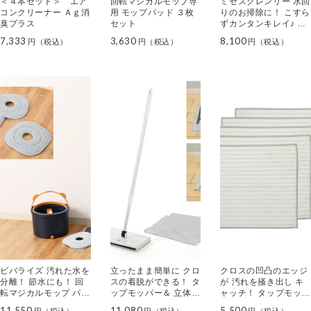
＜４本セット＞ エア
回転マジカルモップ専
ミセスクレンリー 水回
コンクリーナー Ａｇ消
用 モップパッド ３枚
りのお掃除に！ こすら
臭プラス
セット
ずカンタンキレイ♪ カ
ビヌメリ用クリーナー
7,333
3,630
8,100
ホイップ＆ミスト ＜２
ｋｇセット＞
ビバライズ 汚れた水を
立ったまま簡単に クロ
クロスの凹凸のエッジ
分離！ 節水にも！ 回
スの着脱ができる！ タ
が 汚れを掻き出し キ
転マジカルモップ パッ
ップモッパー＆ 立体エ
ャッチ！ タップモッパ
ド５枚付セット
ッジクロス ２枚セット
ー用 立体エッジクロス
11,550
11,080
5,500