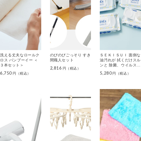
洗える丈夫なロールク
のびのびごっそり すき
ＳＥＫＩＳＵＩ 面倒な
ロス バンブーイー ＜
間職人セット
油汚れが 拭くだけスル
３本セット＞
ンと 除菌、ウイルス除
2,816
去まで 油拭きウェット
6,750
5,280
シート ６個パックセッ
ト