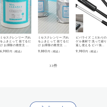
ミセスクレンリー 汚れ
ミセスクレンリー 汚れ
ビバライズ こだわりの
をふきとって 捨てるだ
をふきとって 捨てるだ
ゲル素材で 洗って繰り
け お掃除の救世主 た
け お掃除の救世主 た
返し使える ビバ 強力
っぷり使える バケツク
っぷり使える バケツク
スーパーゲルローラー
6,980
9,880
9,980
ロス
ロス専用 詰替え２個セ
特別セット
ット
件
33