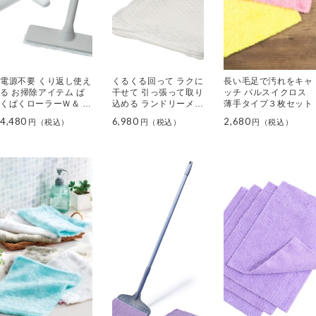
電源不要 くり返し使え
くるくる回って ラクに
長い毛足で汚れをキャ
る お掃除アイテム ぱ
干せて 引っ張って取り
ッチ パルスイクロス
くぱくローラーＷ＆ 網
込める ランドリーメイ
薄手タイプ３枚セット
戸掃除ロングプラス
ト４０＆ デュオパック
4,480
6,980
2,680
セット