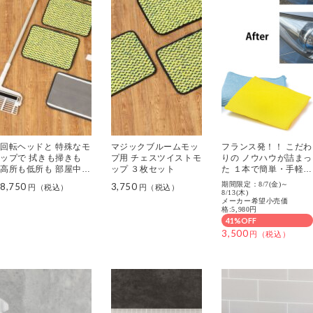
回転ヘッドと 特殊なモ
マジックブルームモッ
フランス発！！ こだわ
ップで 拭きも掃きも
プ用 チェスツイストモ
りの ノウハウが詰まっ
高所も低所も 部屋中掃
ップ ３枚セット
た １本で簡単・手軽に
除これ一本！ マジック
車のキズ隠し スクラッ
期間限定：8/7(金)～
8,750
3,750
ブルームモップ 特別セ
チリムーバー ＧＴ９９
8/13(木)
メーカー希望小売価
ット
特別セット
格:5,980円
41%OFF
3,500