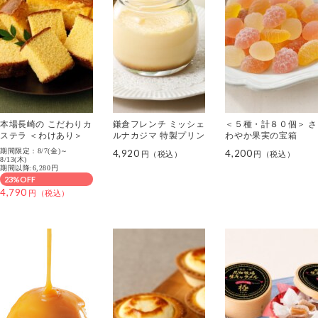
本場長崎の こだわりカ
鎌倉フレンチ ミッシェ
＜５種・計８０個＞ さ
ステラ ＜わけあり＞
ルナカジマ 特製プリン
わやか果実の宝箱
期間限定：8/7(金)～
4,920
4,200
8/13(木)
期間以降:6,280円
23%OFF
4,790