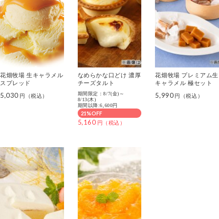
花畑牧場 生キャラメル
なめらかな口どけ 濃厚
花畑牧場 プレミアム生
スプレッド
チーズタルト
キャラメル 極セット
期間限定：8/7(金)～
5,030
5,990
8/13(木)
期間以降:6,600円
21%OFF
5,160