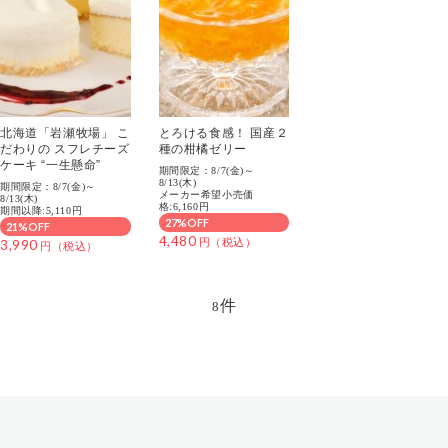
北海道「岩瀬牧場」 こ
とろける食感！ 国産２
だわりの スフレチーズ
種の柑橘ゼリー
ケーキ “一生懸命”
期間限定：8/7(金)～
8/13(木)
期間限定：8/7(金)～
メーカー希望小売価
8/13(木)
格:6,160円
期間以降:5,110円
27%OFF
21%OFF
4,480
3,990
件
8