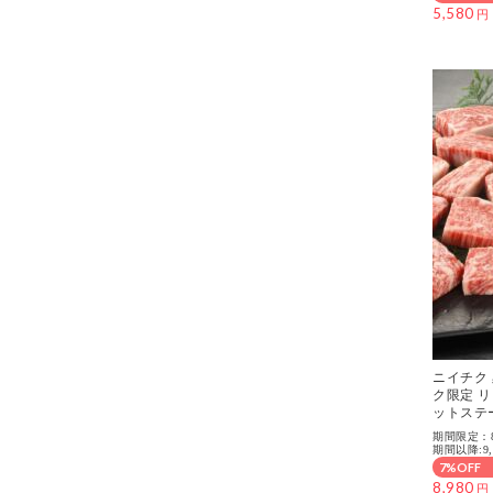
5,580
ニイチク
ク限定 
ットステ
期間限定：8/
期間以降:9,
7%OFF
8,980