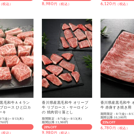
8,980
6,120
 黒毛和牛Ａ４ラン
香川県産黒毛和牛 オリーブ
香川県産黒毛和牛 
リブロース ひと口カ
牛 リブロース・サーロイン
牛 赤身すき焼き用
ーキ
の 焼肉切り落とし
期間限定：8/7(金)～8/1
期間以降:10,500円
7(金)～8/13(木)
期間限定：8/7(金)～8/13(木)
35%OFF
760円
期間以降:13,980円
28%OFF
6,780
9,980