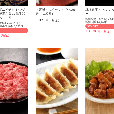
屋ニイチク レンジ
＜宮城＞ふくべい 牛たん缶
北海道産 牛ヒレカ
贅沢な旨み 黒毛和
詰（大和煮）
ーキ
わり牛丼
期間限定：8/7(金)～8/1
5,890
期間以降:16,200円
7(金)～8/13(木)
33%OFF
小売価格:8,380円
10,800