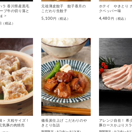
ハラ 香川県産黒毛
元祖薄皮餃子 餃子香月の
ホテイ やきとり 
リーブ牛の切り落と
こだわり生餃子
クペッパー味
ｋｇ＞
5,100
4,480
個＞ 大粒サイズ！
備長炭仕上げ こだわりのや
アレンジ自在！ 希
元気豚の肉焼売
きとり缶詰
豚ロースかぶりス
期間限定：8/7(金)～8/13(木)
期間限定：8/7(金)～8/1