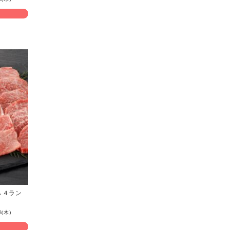
Ａ４ラン
3(木)