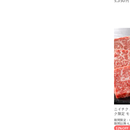
5,350
ニイチク
ク限定 
期間限定：8/
期間以降:6,
12%OFF