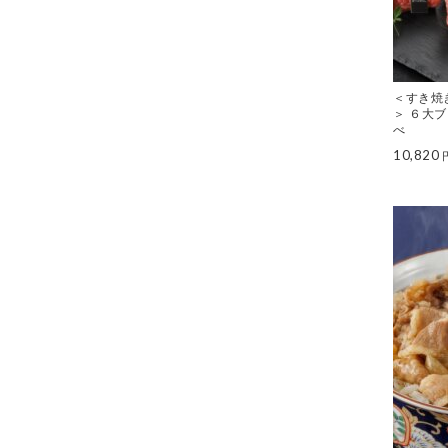
＜すき焼
＞ ６大
べ
10,820