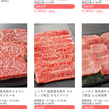
期間以降:9,120円
期間以降:8,480円
42%OFF
45%OFF
5,280
4,580
 黒毛和牛Ａ４ラン
ニイチク 国産黒毛和牛 Ａ４
ニイチク 黒毛和牛
モモステーキ
ランク限定 モモスライス
ク限定 もも焼肉用
7(金)～8/13(木)
期間限定：8/7(金)～8/13(木)
期間限定：8/7(金)～8/1
360円
期間以降:9,580円
期間以降:6,800円
6%OFF
10%OFF