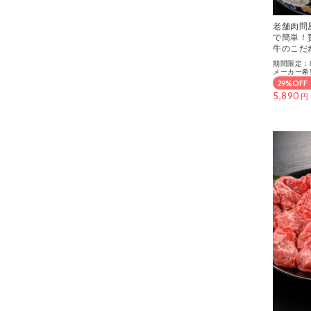
老舗肉問
で簡単！
牛のこだ
期間限定：8/
メーカー希望
29%OFF
5,890