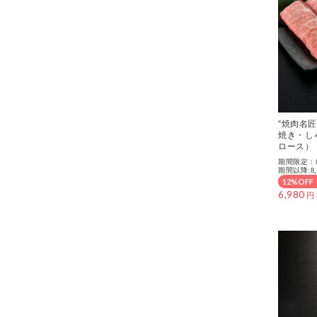
“焼肉名匠
焼き・し
ロース）
期間限定：8/
期間以降:8,
12%OFF
6,980