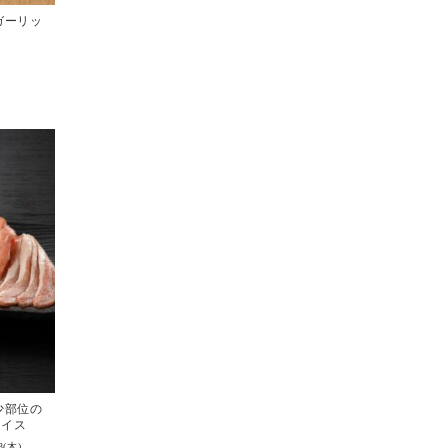
ガーリッ
少部位の
ライス
3(木)