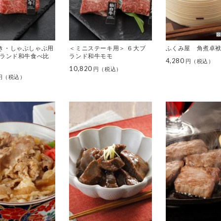
き・しゃぶしゃぶ用
＜ミニステーキ用＞ ６大ブ
ふくみ屋 角煮卓
ブランド和牛食べ比
ランド和牛モモ
4,280
10,820