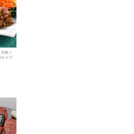
まだれ！
（レンジ