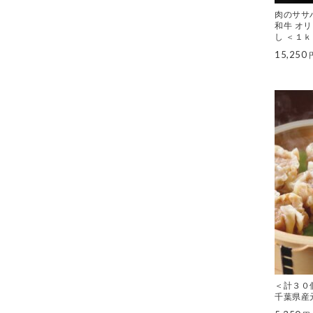
肉のササ
和牛 オ
し ＜１
15,250
＜計３０
千葉県産