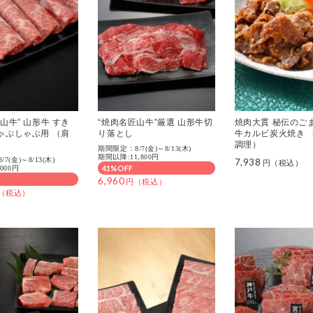
山牛” 山形牛 すき
“焼肉名匠山牛”厳選 山形牛切
焼肉大貫 秘伝のご
ゃぶしゃぶ用 （肩
り落とし
牛カルビ炭火焼き 
調理）
期間限定：8/7(金)～8/13(木)
期間以降:11,800円
7(金)～8/13(木)
7,938
41%OFF
000円
6,960