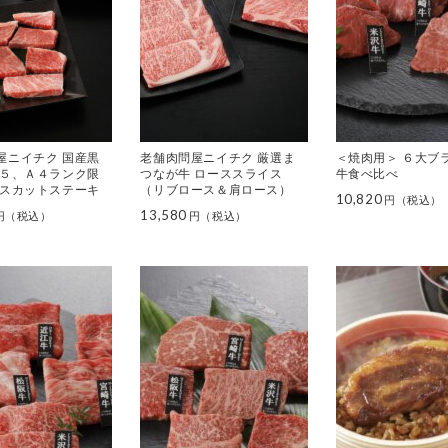
屋ニイチク 国産黒
老舗肉問屋ニイチク 厳選ま
＜焼肉用＞ ６大ブ
Ａ５、Ａ４ランク限
つなが牛 ローススライス
牛食べ比べ
ースカットステーキ
（リブロース＆肩ロース）
10,820
13,580