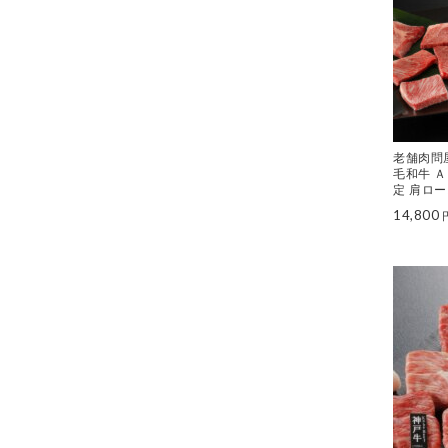
老舗肉問
毛和牛 
定 肩ロ
14,800