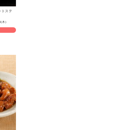
ットステ
3(木)