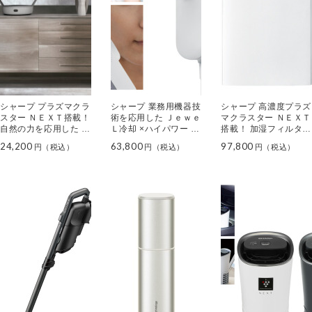
シャープ プラズマクラ
シャープ 業務用機器技
シャープ 高濃度プラズ
スター ＮＥＸＴ搭載！
術を応用した Ｊｅｗｅ
マクラスター ＮＥＸＴ
自然の力を応用した 大
Ｌ冷却 ×ハイパワー 家
搭載！ 加湿フィルター
風量プラズマクラスタ
庭用光美容器 ＦＥ－Ｅ
自動洗浄機能付 加湿空
24,200
63,800
97,800
ー サーキュレーター
Ｐ６００
気清浄機 ＫＩ－ＴＸ７
ＰＫ－１８Ｓ０３
５