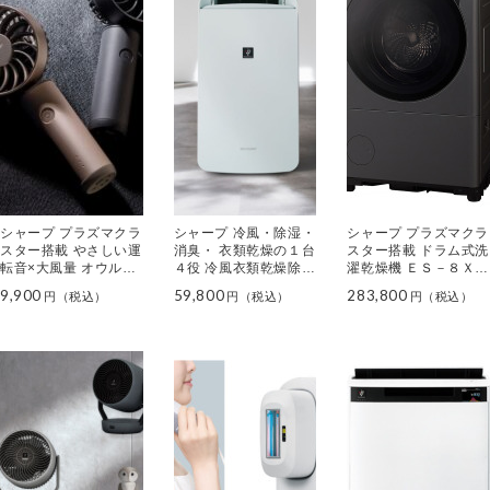
シャープ プラズマクラ
シャープ 冷風・除湿・
シャープ プラズマクラ
スター搭載 やさしい運
消臭・ 衣類乾燥の１台
スター搭載 ドラム式洗
転音×大風量 オウルフ
４役 冷風衣類乾燥除湿
濯乾燥機 ＥＳ－８ＸＳ
ロー ハンディファン
機 コンパクトクール
１ ＜左開きタイプ＞
9,900
59,800
283,800
ＰＪ－ＨＳ０１
ＣＭ－Ｔ１００Ｗ