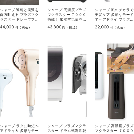
シャープ 速乾と美髪を
シャープ 高濃度プラズ
シャープ 風のチカラで
両方叶える プラズマク
マクラスター ７０００
美髪ケア 多彩なモード
ラスター ドレープフロ
搭載！ 加湿空気清浄機
でヘアドライ プラズマ
ードライヤー ＩＢ－Ｗ
ＫＣ－５０ＴＨ７－Ｗ
クラスター ドライヤ
44,000
43,800
22,000
Ｘ９０１
ー ＩＢ－ＮＰ９
シャープ ラクに時短ヘ
シャープ プラズマクラ
シャープ 高濃度プラズ
アドライ＆ 多彩なモー
スター ドラム式洗濯乾
マクラスター ７０００