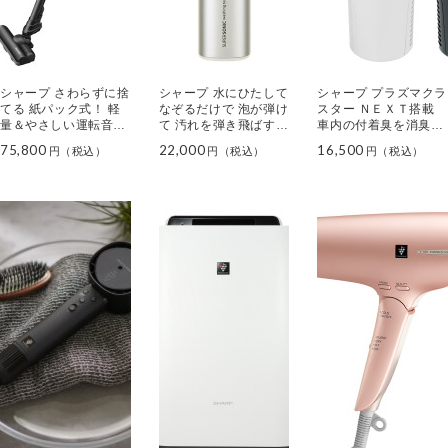
シャープ さわらずに捨
シャープ 水にひたして
シャープ プラズマクラ
てる 紙パック式！ 軽
なぞるだけで 泡が弾け
スター ＮＥＸＴ搭載
量＆やさしい運転音の
て 汚れを弾き飛ばす！
車内の付着臭を消臭！
コードレス スティック
超音波ウォッシャー Ｕ
プラズマクラスターイ
75,800
22,000
16,500
掃除機 ラクティブ エ
Ｗ－Ｘ１
オン 発生機
ア ＥＣ－ＫＲ２