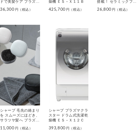
ドで美髪ケア プラズマ
燥機 ＥＳ－Ｘ１１Ｂ
搭載！ セラミックファ
クラスター ドレープフ
ンヒーター ＨＸ－ＳＳ
36,300
425,700
26,800
ロードライヤー ＩＢ－
１
ＷＸ３
シャープ 毛先の絡まり
シャープ プラズマクラ
を スムーズにほどき、
スター ドラム式洗濯乾
サラツヤ髪へ プラズマ
燥機 ＥＳ－Ｘ１２Ｃ
クラスター ヘアブラシ
11,000
393,800
ＩＢ－Ｂ１