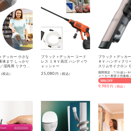
＋デッカー 小さな
ブラック＋デッカー コード
ブラック＋デッカー
液体まで しっかり
レス １８Ｖ高圧 ハンディウ
８Ｖ ハンディクリ
乾／湿両用 リチウム
ォッシャー
スリムサイクロン 
スター
２０Ｂ
期間限定：7/31(金)～8/
25,080
メーカー希望小売価格:24
58%OFF
9,980