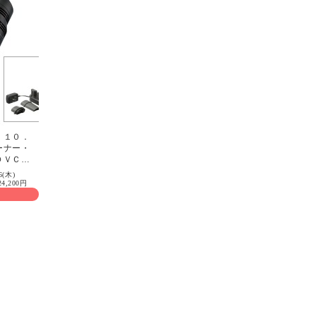
 １０．
ーナー・
ＤＶＣ３
6(木)
,200円