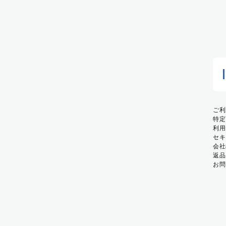
ご利
特定
利用
セキ
会社
返品
お問