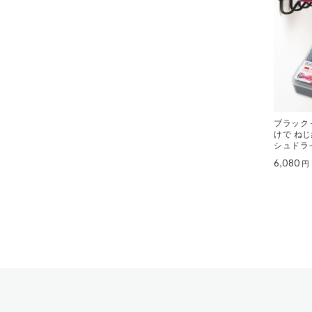
ブラック
けで ね
シュドラ
２７
6,080