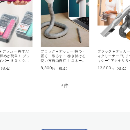
＋デッカー 押すだ
ブラック＋デッカー 持つ・
ブラック＋デッカー
じ締めが簡単！ プッ
置く・吊るす・ 巻き付ける
ィクリーナー “リ
イバー ＢＤ４０Ｋ
使い方自由自在！ スネーク
キシー” アクセサ
ライト ＢＤＣＦＳＬ０１
8,800
12,800
件
6