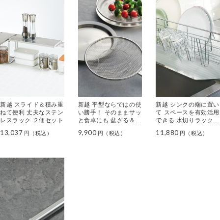
新越 スライド＆積み重
新越 平型ならではの使
新越 シンクの端に置い
ねて便利 丈夫なステン
い勝手！ そのままサッ
て スペースを有効活用
レスラック ２個セット
と食卓にも 盆ざる＆ト
できる 水切りラック
レー ４点セット
スリム食器かご２
13,037
9,900
11,880