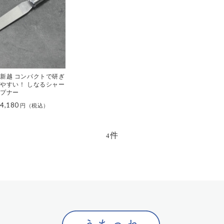
新越 コンパクトで研ぎ
やすい！ しなるシャー
プナー
4,180
件
4