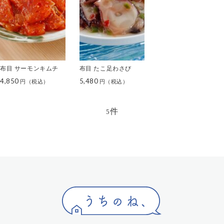
布目 サーモンキムチ
布目 たこ足わさび
4,850
5,480
件
5