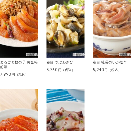
まるごと数の子 黄金松
布目 つぶわさび
布目 社長のいか塩辛
前漬
5,760
5,240
7,990