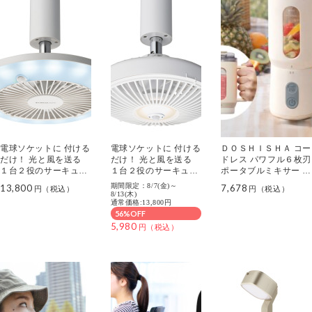
電球ソケットに 付ける
電球ソケットに 付ける
ＤＯＳＨＩＳＨＡ コー
だけ！ 光と風を送る
だけ！ 光と風を送る
ドレス パワフル６枚刃
１台２役のサーキュラ
１台２役のサーキュラ
ポータブルミキサー Ｍ
イト ソケットモデル
イト ソケットモデル
ｉｘ＆Ｇｏ
期間限定：8/7(金)～
13,800
7,678
人感センサー付 ＜口金
人感センサー付 ＜口金
8/13(木)
通常価格:13,800円
サイズＥ２６＞
サイズＥ１７＞
56%OFF
5,980