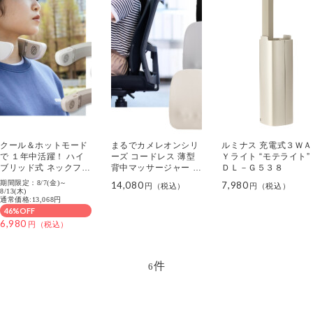
クール＆ホットモード
まるでカメレオンシリ
ルミナス 充電式３ＷＡ
で １年中活躍！ ハイ
ーズ コードレス 薄型
Ｙライト “モテライト”
ブリッド式 ネックファ
背中マッサージャー Ｋ
ＤＬ－Ｇ５３８
ン テンポブリーズ Ｐ
ＳＭ－２４０１ “実は
期間限定：8/7(金)～
14,080
7,980
ＣＦＡ－０１Ｂ
こっそり マッサージし
8/13(木)
通常価格:13,068円
てるんです”
46%OFF
6,980
件
6