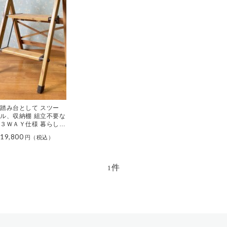
踏み台として スツー
ル、収納棚 組立不要な
３ＷＡＹ仕様 暮らしに
優しく寄り添う♪ カイ
19,800
ンドステップ
件
1