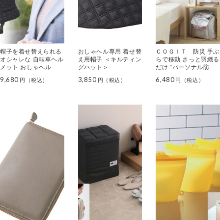
帽子を着せ替えられる
おしゃヘル専用 着せ替
ＣＯＧＩＴ 防災 手ぶ
オシャレな 自転車ヘル
え用帽子 ＜キルティン
らで移動 さっと羽織る
メット おしゃヘル ＜
グハット＞
だけ ”パーソナル防災
キルティングハット＞
ベスト”
9,680
3,850
6,480