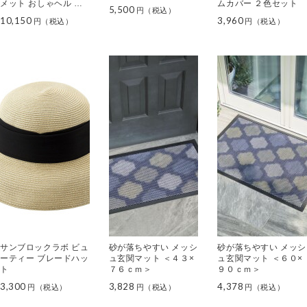
メット おしゃヘル ＜
ムカバー ２色セット
5,500
レインケープ＞
10,150
3,960
サンブロックラボ ビュ
砂が落ちやすい メッシ
砂が落ちやすい メッシ
ーティー ブレードハッ
ュ玄関マット ＜４３×
ュ玄関マット ＜６０×
ト
７６ｃｍ＞
９０ｃｍ＞
3,300
3,828
4,378