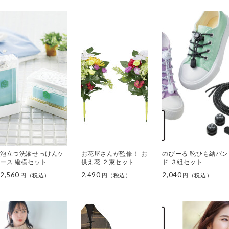
泡立つ洗濯せっけんケ
お花屋さんが監修！ お
のびーる 靴ひも結バン
ース 縦横セット
供え花 ２束セット
ド ３組セット
2,560
2,490
2,040