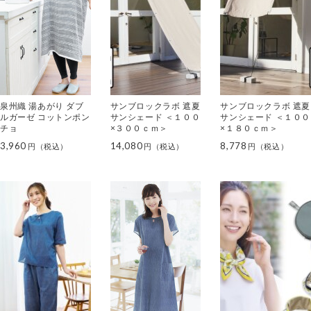
泉州織 湯あがり ダブ
サンブロックラボ 遮夏
サンブロックラボ 遮夏
ルガーゼ コットンポン
サンシェード ＜１００
サンシェード ＜１００
チョ
×３００ｃｍ＞
×１８０ｃｍ＞
3,960
14,080
8,778