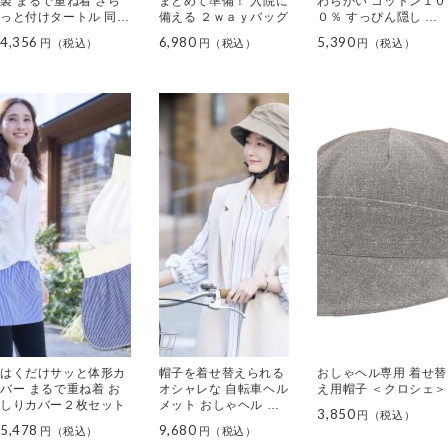
製 まるで重ね着 さら
まとめて準備！ 入院に
わらかい コットン１０
っと付けタートル 同色
備える ２ｗａｙバッグ
０％ すっぴん隠し ニ
２枚組
ットキャップ
4,356
6,980
5,390
はくだけサッと体形カ
帽子を着せ替えられる
おしゃヘル専用 着せ替
バー まるで重ね着 お
オシャレな 自転車ヘル
え用帽子 ＜クロシェ＞
しりカバー２枚セット
メット おしゃヘル ＜
3,850
クロシェ＞
5,478
9,680