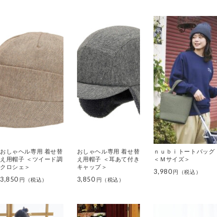
おしゃヘル専用 着せ替
おしゃヘル専用 着せ替
ｎｕｂｉトートバッグ
え用帽子 ＜ツイード調
え用帽子 ＜耳あて付き
＜Ｍサイズ＞
クロシェ＞
キャップ＞
3,980
3,850
3,850