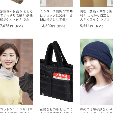
診察券やお薬を まとめ
ＣＯＧＩＴ防災 非常時
調理・加熱・保存に便
てすっきり収納！ 多機
はリュックに変身！ 普
利！ しっかり自立し
能ポケット付き ラムレ
段は椅子として使える
大きくひらく シリコン
ザーお薬手帳ケース
防災バッグ
クックバッグ ３個セッ
7,678
13,200
5,544
ト
コットン１００％ 日本
必要なものを ひとつに
締めつけ感が少なく や