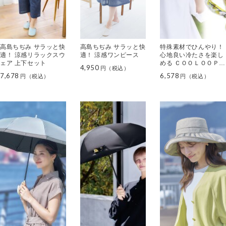
高島ちぢみ サラッと快
高島ちぢみ サラッと快
特殊素材でひんやり！
適！ 涼感リラックスウ
適！ 涼感ワンピース
心地良い冷たさを楽し
ェア 上下セット
める ＣＯＯＬＯＯＰ
4,950
ネックリング＜Ｌサイ
7,678
6,578
ズ＞ 保冷ケース＆ 通
すだけ涼やか ＵＶスカ
ーフセット