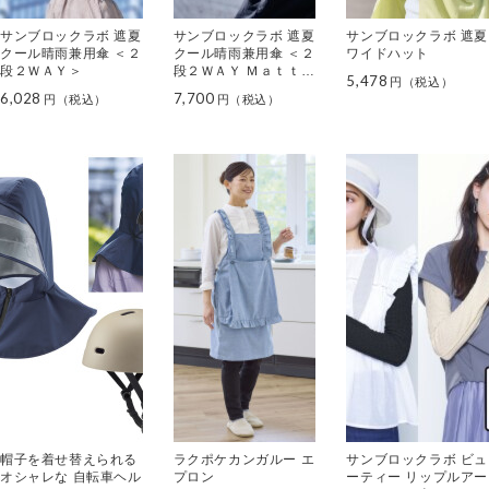
サンブロックラボ 遮夏
サンブロックラボ 遮夏
サンブロックラボ 遮夏
クール晴雨兼用傘 ＜２
クール晴雨兼用傘 ＜２
ワイドハット
段２ＷＡＹ＞
段２ＷＡＹ Ｍａｔｔブ
5,478
ラック＞
6,028
7,700
帽子を着せ替えられる
ラクポケカンガルー エ
サンブロックラボ ビュ
オシャレな 自転車ヘル
プロン
ーティー リップルアー