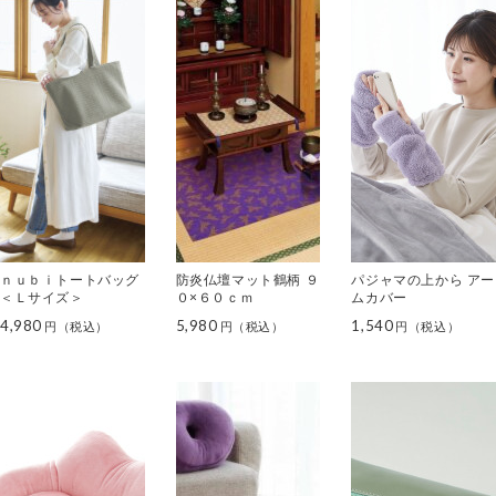
ｎｕｂｉトートバッグ
防炎仏壇マット鶴柄 ９
パジャマの上から アー
＜Ｌサイズ＞
０×６０ｃｍ
ムカバー
4,980
5,980
1,540