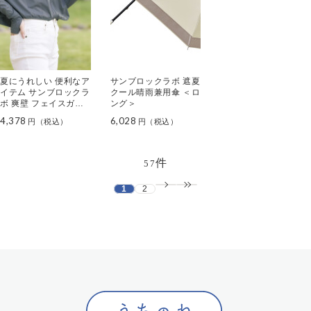
夏にうれしい 便利なア
サンブロックラボ 遮夏
イテム サンブロックラ
クール晴雨兼用傘 ＜ロ
ボ 爽壁 フェイスガー
ング＞
ド ＵＶパーカー
4,378
6,028
件
57
1
2