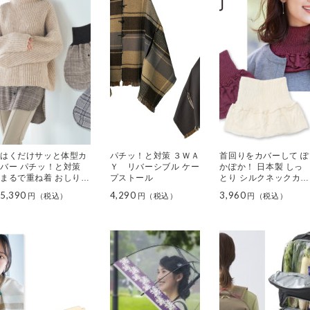
はくだけサッと体型カ
パチッ！と対策 ３ＷＡ
首回りをカバーして ぽ
バー パチッ！と対策
Ｙ リバーシブル ケー
かぽか！ 日本製 しっ
まるで重ね着 おしりカ
プストール
とり シルクネックカバ
バー２色セット
ー ２色セット
5,390
4,290
3,960