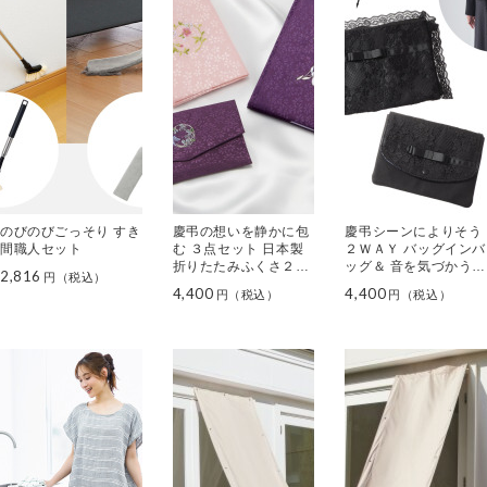
のびのびごっそり すき
慶弔の想いを静かに包
慶弔シーンによりそう
間職人セット
む ３点セット 日本製
２ＷＡＹ バッグインバ
折りたたみふくさ２種
ッグ＆ 音を気づかう
2,816
＆ 房カバー付念珠ポー
フォーマルポーチ
4,400
4,400
チ