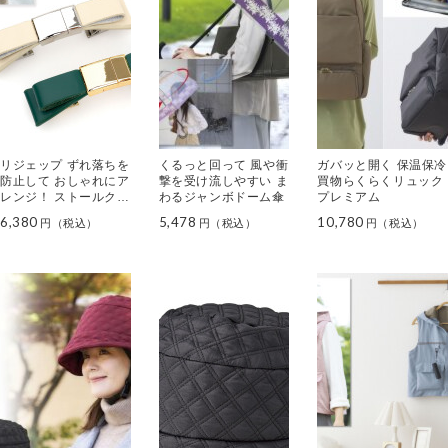
リジェップ ずれ落ちを
くるっと回って 風や衝
ガバッと開く 保温保冷
防止して おしゃれにア
撃を受け流しやすい ま
買物らくらくリュック
レンジ！ ストールクリ
わるジャンボドーム傘
プレミアム
ップ プレミアム リボ
6,380
5,478
10,780
ン２色セット