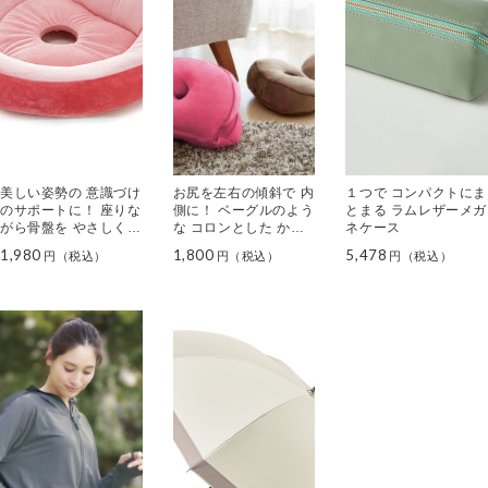
美しい姿勢の 意識づけ
お尻を左右の傾斜で 内
１つで コンパクトにま
のサポートに！ 座りな
側に！ ベーグルのよう
とまる ラムレザーメガ
がら骨盤を やさしくサ
な コロンとした かわ
ネケース
ポート 骨盤サポートク
いいクッション メイク
1,980
1,800
5,478
ッション
ヒップス ベーグルクッ
ション