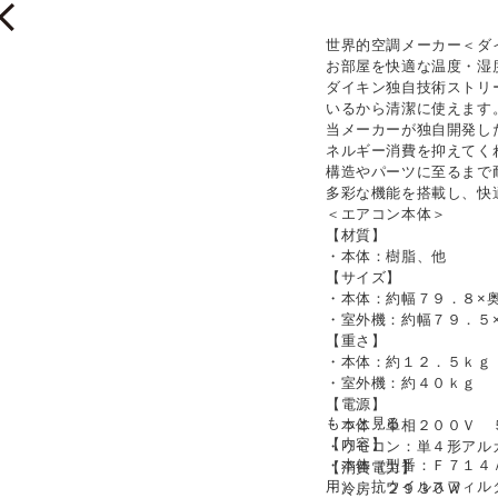
世界的空調メーカー＜ダイ
お部屋を快適な温度・湿
ダイキン独自技術ストリ
いるから清潔に使えます
当メーカーが独自開発し
ネルギー消費を抑えてく
構造やパーツに至るまで
多彩な機能を搭載し、快
＜エアコン本体＞
【材質】
・本体：樹脂、他
【サイズ】
・本体：約幅７９．８×
・室外機：約幅７９．５
【重さ】
・本体：約１２．５ｋｇ
・室外機：約４０ｋｇ
【電源】
もっと見る
・本体：単相２００Ｖ 
【内容】
・リモコン：単４形アル
・本体（型番：Ｆ７１４
【消費電力】
用）、抗ウイルスフィル
・冷房：２９３０Ｗ