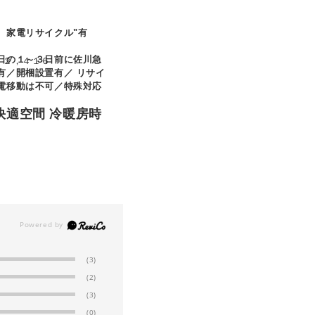
、家電リサイクル"有
日の１～３日前に佐川急
７２，４１６
有／開梱設置有／ リサイ
電移動は不可／特殊対応
快適空間 冷暖房時
(3)
(2)
(3)
(0)