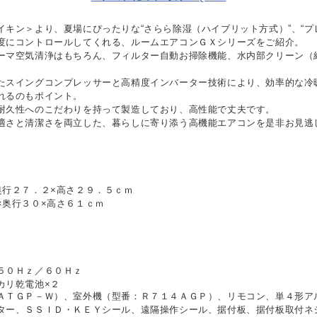
キン＞より、夏場にぴったりな“さらら除湿（ハイブリット方式）”、“プ
度にコントロールしてくれる、ルームエアコンＧＸシリーズをご紹介。
ーマ空気清浄はもちろん、フィルター自動お掃除機能、水内部クリーン（
。
たスイングコンプレッサーと高精度インバーター技術により、効率的な冷
れるのもポイント。
耐久性へのこだわりを持って製造しており、高性能で丈夫です。
適さと清潔さを両立した、暮らしに寄り添う高機能エアコンを是非お見逃
奥行２７．２×高さ２９．５ｃｍ
×奥行３０×高さ６１ｃｍ
５０Ｈｚ／６０Ｈｚ
カリ乾電池×２
ＡＴＧＰ－Ｗ）、室外機（型番：Ｒ７１４ＡＧＰ）、リモコン、単４形ア
ター、ＳＳＩＤ・ＫＥＹシール、遠隔操作シール、据付板、据付板取付ネ