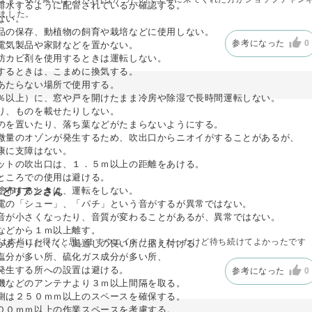
排水するように配管されているか確認する。
ました。
ない。
品の保存、動植物の飼育や栽培などに使用しない。
参考になった
0
電気製品や家財などを置かない。
防カビ剤を使用するときは運転しない。
するときは、こまめに換気する。
あたらない場所で使用する。
％以上）に、窓や戸を開けたまま冷房や除湿で長時間運転しない。
り、ものを載せたりしない。
のを置いたり、落ち葉などがたまらないようにする。
微量のオゾンが発生するため、吹出口からニオイがすることがあるが、
康に支障はない。
…
ットの吹出口は、１．５ｍ以上の距離をあける。
ところでの使用は避ける。
塗布するときは、運転をしない。
イどリアンさん
電の「シュー」、「パチ」という音がするが異常ではない。
が小さくなったり、音質が変わることがあるが、異常ではない。
などから１ｍ以上離す。
は本当にお得だと思いますウエイトリストだったけど待ち続けてよかったです
があたりにくく、風通しの良い所に据え付ける。
塩分が多い所、硫化ガス成分が多い所、
発生する所への設置は避ける。
参考になった
0
機などのアンテナより３ｍ以上間隔を取る。
側は２５０ｍｍ以上のスペースを確保する。
００ｍｍ以上の作業スペースを考慮する。