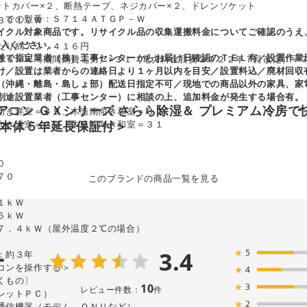
ットカバー×２、断熱テープ、ネジカバー×２、ドレンソケット
）での型番：Ｓ７１４ＡＴＧＰ－Ｗ
０１０Ｗ
イクル対象商品です。リサイクル品の収集運搬料金についてご確認のうえ
購入ください。
たり約７２，４１６円
後で指定業者（株）工事センターからお届け日確認のＴＥＬ有／設置作業
６ｋＷ（期間消費電力）×３１（電力料金目安２０２２年７月改定）＝
け／設置は業者からの連絡日より１ヶ月以内を目安／設置料込／廃材回収
（沖縄・離島・島しょ部）配送日指定不可／現地での商品以外の家具、家
別途設置業者（工事センター）に相談の上、追加料金が発生する場合有。
アコン ＧＸシリーズ さらら除湿＆ プレミアム冷房で
向き洋室＝４９、木造南向き和室＝３２
向き洋室＝３９、木造南向き和室＝３１
＜本体５年延長保証付＞
０
７０
このブランドの商品一覧を見る
１ｋＷ
ｋＷ
４ｋＷ（屋外温度２℃の場合）
3.4
★
5
ー
：約３年
コンを操作する＞
★
4
くもの〕
10
★
3
レビュー件数：
件
レットＰＣ）
★
2
通信機器（モデム、ＯＮＵなど）