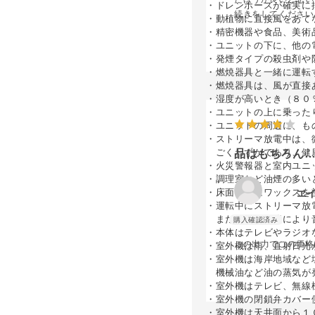
・ドレンホースが確実に
続きをしてください
・動植物に直接風をあて
・精密機器や食品、美術
・ユニットの下に、他の
・発煙タイプの殺虫剤や
・燃焼器具と一緒に運転
・燃焼器具は、風が直接
・湿度が高いとき（８０
・ユニットの上に乗った
・ユニットの周辺に、も
・ストリーマ放電中は、
ごくわずかであり、健
品はもちろん
・火災警報器と室内ユニ
・調理室など油煙の多い
・床面などにワックスを
エ
・運転中にストリーマ放
また、使用環境により音
・本体はテレビやラジオ
この出力でこの価格
・室外機は雨、直射日光
・室外機は海岸地域など
機械油など油の蒸気が
・室外機はテレビ、無線
・室外機の閉鎖弁カバー
・室外機は天井面から１