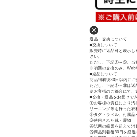
返品・交換について
■交換について
販売時に返品可と表示し
さい。
ただし、下記①～⑤、当
※初回の交換のみ、We
■返品について
商品到着後30日以内に
ただし、下記①～⑥は返
※お客様のご都合にて、
■交換・返品をお受けで
①お客様の責任により汚
リーニング等を行った衣
②タグ・ラベル、付属品
③使用された靴・履物
④試用の範囲を超えて消
⑤商品到着後30日を経過