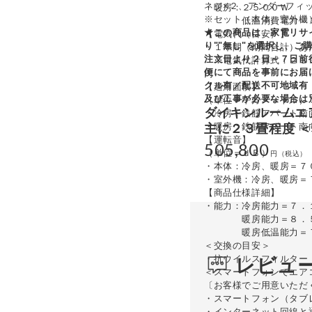
ネジ×２、アンダーフィ
・暖房：２５００Ｗ
※セット（本体、室外機
低温消費電力＝３
★この商品は、家電リサ
【電気代（目安）】
り""無し"を選択し、ご
・１年間（期間合計）あ
注文日より２日～７日前
※電気代計算式：２３３
便にて商品を事前にお届
円
クル有／配送不可地域有
【適用面積】
及び工事が必要な場合は
（単位＝平方メートル）
ダイキンルームエ
・冷房：鉄筋アパート南
・暖房：鉄筋アパート南
主に２３畳程度 
【運転音】
505,800
（単位＝ｄＢ）
・本体：冷房、暖房＝７
・室外機：冷房、暖房＝
【商品仕様詳細】
・能力：冷房能力＝７．
暖房能力＝８．５
暖房低温能力＝７．
＜交換の目安＞
レビュ
・抗ウイルスフィルター
＜スマートフォンでエア
〔お客様でご用意いただ
・スマートフォン（タブ
・インターネット回線と