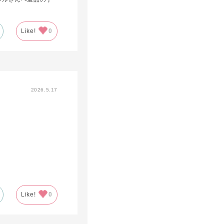
Like!
0
2026.5.17
Like!
0