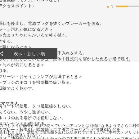
アクセスポイント）
★
1
運転を停止し、電源プラグを抜くかブレーカーを切る。
ット：汚れが気になるとき＞
を含ませたやわらかい布で軽く拭く。
きする。
が気になるとき＞
合が異なるため、１年に１度お手入れをする。
表示：新しい順
取り、汚れがひどいときは、液体中性洗剤を溶かしたぬるま湯で洗う。
：汚れが気になるとき＞
取る。
クリーン・おそうじランプが点滅するとき＞
トブラシのホコリを掃除機で吸い取る。
日陰でよく乾かす。
はママさん
長コードの使用、タコ足配線をしない。
あてない。冷やし過ぎない。
ホコリのある場所では使用しない。
源コンセントを使用する。
のでしょうが配管が今まで使っていたエアコンとは別物になるようでさらに料
スプレー・殺虫剤・除菌剤・エアダスターなど）や消臭剤などを
言われました。放送では性能面を主に説明されていましたが工事時のデメリッ
り、直接吹きかけない。
ます。我が家にはつけられなかったので工事に来てくれた方がショップチャン