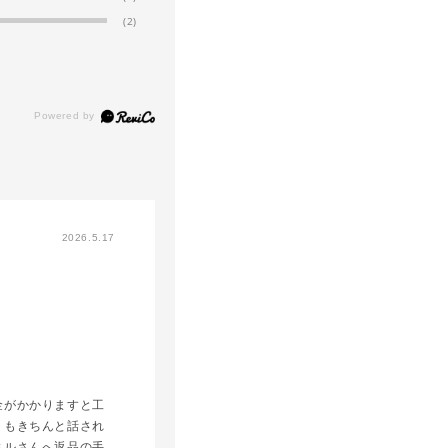
(2)
2026.5.17
金がかかりますと工
トもきちんと話され
ネルさんへ返品の手