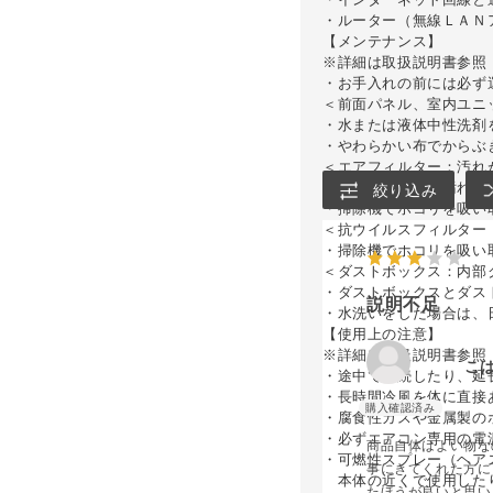
・ルーター（無線ＬＡＮ
【メンテナンス】
※詳細は取扱説明書参照
・お手入れの前には必ず
＜前面パネル、室内ユニ
・水または液体中性洗剤
・やわらかい布でからぶ
＜エアフィルター：汚れ
・使用環境により汚れ具
絞り込み
・掃除機でホコリを吸い
＜抗ウイルスフィルター
・掃除機でホコリを吸い
＜ダストボックス：内部
・ダストボックスとダス
説明不足
・水洗いをした場合は、
【使用上の注意】
※詳細は取扱説明書参照
こ
・途中で接続したり、延
・長時間冷風を体に直接
・腐食性ガスや金属製の
・必ずエアコン専用の電
商品自体はよい物な
・可燃性スプレー（ヘア
事にきてくれた方に
本体の近くで使用した
たほうが良いと思い