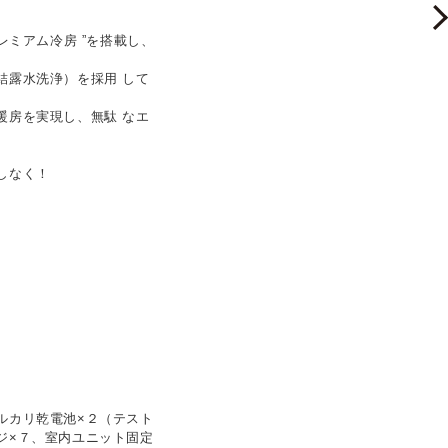
レミアム冷房 ”を搭載し、
結露水洗浄）を採用 して
暖房を実現し、無駄 なエ
しなく！
ルカリ乾電池×２（テスト
ジ×７、室内ユニット固定