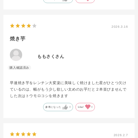
2026.3.16
焼き芋
ももさくさん
早速焼き芋をレンチン大変楽に美味しく焼けました星がひとつ欠け
ているのは、幅がもう少し欲しい太めのお芋だと２本並びませんで
した次はトウモロコシを焼きます
参考になった
0
Like!
0
2026.2.7