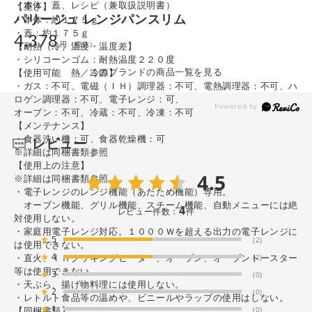
・本体、蓋、レシピ（兼取扱説明書）
【重さ】
パリージュ レンジパンスリム
・本体：約１７５ｇ
・蓋：約１７５ｇ
4,378
【耐熱（冷）温度・温度差】
・シリコーンゴム：耐熱温度２２０度
このブランドの商品一覧を見る
【使用可能 熱／冷源】
・ガス：不可、電磁（ＩＨ）調理器：不可、電熱調理器：不可、ハ
ロゲン調理器：不可、電子レンジ：可、
オーブン：不可、冷蔵：不可、冷凍：不可
【メンテナンス】
・食器洗い機：可、食器乾燥機：可
レビュー
※詳細は同梱書類参照
【使用上の注意】
4.5
※詳細は同梱書類参照
・電子レンジのレンジ機能（あたため機能）専用。
オーブン機能、グリル機能、スチーム機能、自動メニューには絶
4
レビュー件数：
件
対使用しない。
・家庭用電子レンジ対応。１０００Ｗを超える出力の電子レンジに
★
5
(2)
は使用できない。
★
4
(2)
・直火、ＩＨクッキングヒーター、オーブン、オーブントースター
等は使用できない。
★
3
(0)
・天ぷら、揚げ物料理には使用しない。
★
2
(0)
・レトルト食品等の温めや、ビニールやラップの使用はしない。
★
1
(0)
【同梱書類】