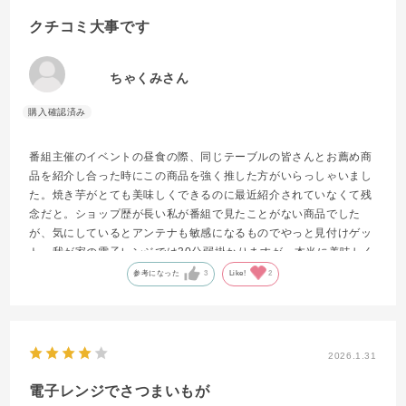
クチコミ大事です
ちゃくみさん
番組主催のイベントの昼食の際、同じテーブルの皆さんとお薦め商
品を紹介し合った時にこの商品を強く推した方がいらっしゃいまし
た。焼き芋がとても美味しくできるのに最近紹介されていなくて残
念だと。ショップ歴が長い私が番組で見たことがない商品でした
が、気にしているとアンテナも敏感になるものでやっと見付けゲッ
ト。我が家の電子レンジでは30分弱掛かりますが、本当に美味しく
出来ました。最近焼き芋が高いので、これさえあれば買わずに済み
参考になった
3
Like!
2
ます。その方同様予備をもう1セット買いたいぐらいです。ショッ
プ仲間のお薦めが参考になりました！ありがとう！
2026.1.31
電子レンジでさつまいもが