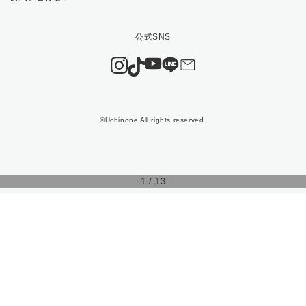
©Uchinone All rights reserved.
1
/
13