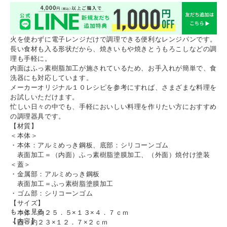
火を使わずに電子レンジだけで調理できる便利なレンジパンです。
長い食材も入る形状だから、焼きいもや焼きとうもろこしなどの調
理も手軽に。
内面はふっ素樹脂加工が施されているため、お手入れが簡単で、食
洗器にも対応しています。
メーカーオリジナル１０レシピを参考にすれば、さまざまな料理を
お試しいただけます。
忙しい日々の中でも、手軽においしい料理を作りたい方におすすめ
の調理器具です。
【材質】
＜本体＞
・本体：アルミめっき鋼板、底部：シリコーンゴム
表面加工＝（内面）ふっ素樹脂塗膜加工、（外面）焼付け塗装
＜蓋＞
・金属部：アルミめっき鋼板
表面加工＝ふっ素樹脂塗膜加工
・ゴム部：シリコーンゴム
【サイズ】
もっと見る
・本体：約２５．５×１３×４．７ｃｍ
【内容】
・蓋：約２３×１２．７×２ｃｍ