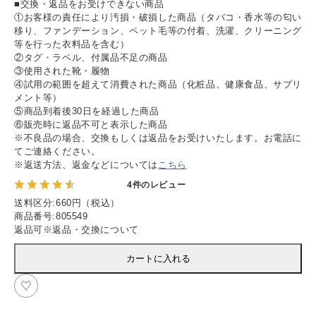
■交換・返品をお受けできない商品
①お客様の責任により汚損・破損した商品（タバコ・香水等の匂い
移り、ファンデーション、ペット毛等の付着、洗濯、クリーニング
等を行った衣料品を含む）
②タグ・ラベル、付属品不足の商品
③使用された靴・履物
④試用の範囲を超えて消費された商品（化粧品、健康食品、サプリ
メント等）
⑤商品到着後30日を経過した商品
⑥販売時に返品不可と表示した商品
※不良品の場合、交換もしくは返品をお受けいたします。お電話に
てご連絡ください。
※返送方法、返金などについては
こちら
4件のレビュー
送料区分
:
660円（税込）
商品番号
:
805549
返品可
※
返品・交換について
カートに入れる