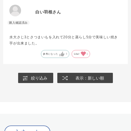
白い羽根さん
水大さじ3とさつまいもを入れて20分と蒸らし5分で美味しい焼き
芋が出来ました。
参考になった
3
Like!
1
絞り込み
表示：新しい順