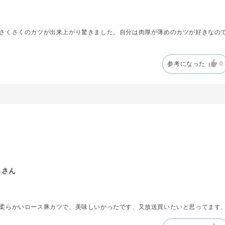
さくさくのカツが出来上がり驚きました。自分は肉厚が薄めのカツが好きなの
参考になった
0
スさん
柔らかいロース豚カツで、美味しいかったです、又放送買いたいと思ってます