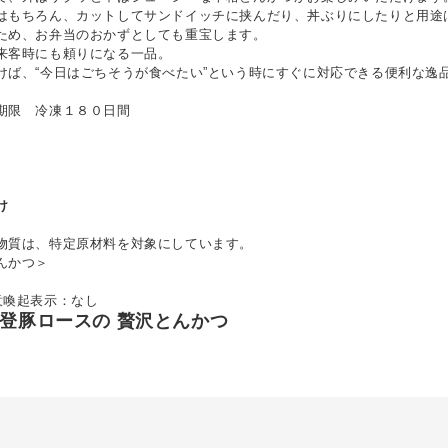
はもちろん、カットしてサンドイッチに挟んだり、丼ぶりにしたりと用途
ため、お弁当のおかずとしても重宝します。
来客時にも頼りになる一品。
けば、“今日はごちそうが食べたい”という時にすぐに対応できる便利な逸
期限 冷凍１８０日間
け
物質は、特定原材料を対象にしています。
んかつ＞
意喚起表示：なし
能登豚ロースの 贅沢とんかつ