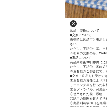
返品・交換について
■交換について
販売時に返品可と表示し
さい。
ただし、下記①～⑤、当
※初回の交換のみ、We
■返品について
商品到着後30日以内に
ただし、下記①～⑥は返
※お客様のご都合にて、
■交換・返品をお受けで
①お客様の責任により汚
リーニング等を行った衣
②タグ・ラベル、付属品
③使用された靴・履物
④試用の範囲を超えて消
⑤商品到着後30日を経過