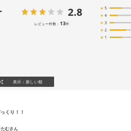
2.8
★
5
ー
★
4
13
★
3
レビュー件数：
件
★
2
★
1
表示：新しい順
びっくり！！
ーたむさん