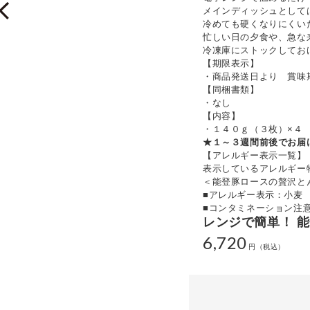
メインディッシュとして
冷めても硬くなりにくい
忙しい日の夕食や、急な
冷凍庫にストックしてお
【期限表示】
・商品発送日より 賞味
【同梱書類】
・なし
【内容】
・１４０ｇ（３枚）×４
★１～３週間前後でお届
【アレルギー表示一覧】
表示しているアレルギー
＜能登豚ロースの贅沢と
■アレルギー表示：小麦
■コンタミネーション注
レンジで簡単！ 
6,720