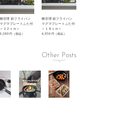
柳宗理 鉄フライパン
柳宗理 鉄フライパン
マグマプレートふた付
マグマプレートふた付
＜２２ｃｍ＞
＜１８ｃｍ＞
6,380
4,950
Other Posts