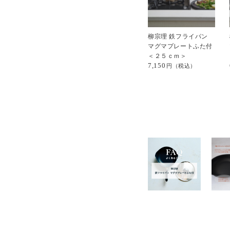
柳宗理 鉄フライパン
マグマプレートふた付
＜２５ｃｍ＞
7,150