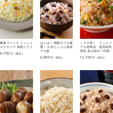
鎌倉フレンチ ミッシェ
はくばく 雑穀のプロ厳
＜３０袋＞ リニュー
ルナカジマ 海老ピラフ
選！ お豆たっぷり国産
アル前商品 菰田総料
十七穀
理長 直火炒め！特製五
6,700
目炒飯
6,080
11,700