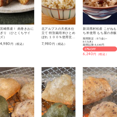
宮崎県産！ 肉巻きおに
北アルプスの天然水仕
新潟県村松産 こがねも
ぎり （ひとくちサイ
立て 特別栽培米ひとめ
ち米使用 もち屋の赤飯
ズ）
ぼれ １００％使用玄米
期間限定：8/7(金)～
ごはん
8/13(木)
4,980
7,980
期間以降:8,640円
27%OFF
6,240