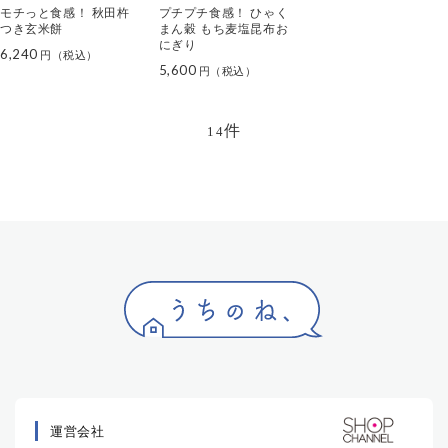
モチっと食感！ 秋田杵
プチプチ食感！ ひゃく
つき玄米餅
まん穀 もち麦塩昆布お
にぎり
6,240
5,600
件
14
運営会社