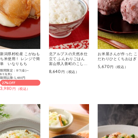
新潟県村松産 こがねも
北アルプスの天然水仕
お米屋さんが作った こ
ち米使用！ レンジで簡
立て ふんわりごはん
だわりひとくちおはぎ
単 いなりもち
富山県入善町のこしひ
5,670
かり
期間限定：8/7(金)～
8,640
8/13(木)
期間以降:5,480円
27%OFF
3,980