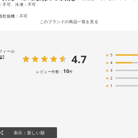
：不可、冷凍：不可
器乾燥機：不可
このブランドの商品一覧を見る
フィール
4.7
★
5
ー
間】
★
4
10
★
3
レビュー件数：
件
★
2
★
1
表示：新しい順