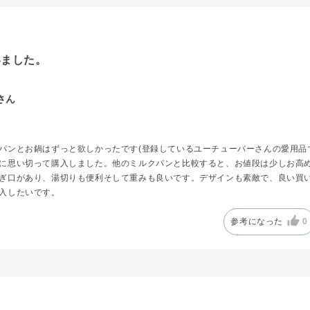
いました。
さん
パンとお鍋はずっと欲しかったです(登録しているユーチューバーさんの愛用品
に思い切って購入しました。他のミルクパンと比較すると、お値段は少しお高
ぎ口があり、湯切りも便利そして重みも良いです。デザインも素敵で、良い買
入したいです。
参考になった
0