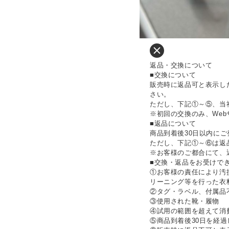
返品・交換について
■交換について
販売時に返品可と表示し
さい。
ただし、下記①～⑤、当
※初回の交換のみ、We
■返品について
商品到着後30日以内に
ただし、下記①～⑥は返
※お客様のご都合にて、
■交換・返品をお受けで
①お客様の責任により汚
リーニング等を行った衣
②タグ・ラベル、付属品
③使用された靴・履物
④試用の範囲を超えて消
⑤商品到着後30日を経過