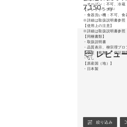
、オーブン：不可、冷蔵
7,150
【メンテナンス】
・食器洗い機：不可、食
※詳細は取扱説明書参照
【使用上の注意】
※詳細は取扱説明書参照
【同梱書類】
・取扱説明書
・品質表示、柳宗理プロ
レビュ
【保証（有無）、保証期
・なし
【原産国（地）】
・日本製
絞り込み