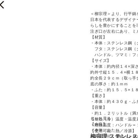
＜柳宗理＞より、行平鍋
日本を代表するデザイナ
らしを豊かにすることを
注ぎ口が左右にあり、ミ
【材質】
・本体：ステンレス鋼（
フタ：ステンレス鋼（
ハンドル、ツマミ：フ
【サイズ】
・本体：約内径１４×深
約外寸縦１５．４×横１
約全長２９ｃｍ（取っ手
底の厚さ：約１ｍｍ
・ふた：約１５．５×１
【重さ】
・本体：約４３０ｇ・ふ
【容量】
・約１．２リットル（満
もっと見る
【耐熱（冷）温度・温度
【内容】
・耐熱温度：ハンドル＝
・本体、ふた
【使用可能 熱／冷源】
柳宗理 ステンレ
・ガス：可、電磁（ＩＨ